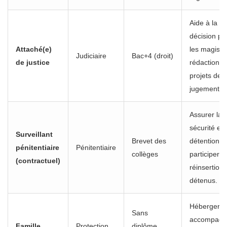
Aide à la
décision po
Attaché(e)
les magistra
Judiciaire
Bac+4 (droit)
de justice
rédaction d
projets de
jugement.
Assurer la
sécurité en
Surveillant
Brevet des
détention,
pénitentiaire
Pénitentiaire
collèges
participer à
(contractuel)
réinsertion
détenus.
Héberger e
Sans
accompagn
Famille
Protection
diplôme