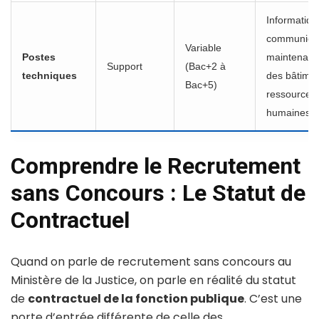
Informatiqu
communicat
Variable
Postes
maintenan
Support
(Bac+2 à
techniques
des bâtimen
Bac+5)
ressources
humaines.
Comprendre le Recrutement
sans Concours : Le Statut de
Contractuel
Quand on parle de recrutement sans concours au
Ministère de la Justice, on parle en réalité du statut
de
contractuel de la fonction publique
. C’est une
porte d’entrée différente de celle des