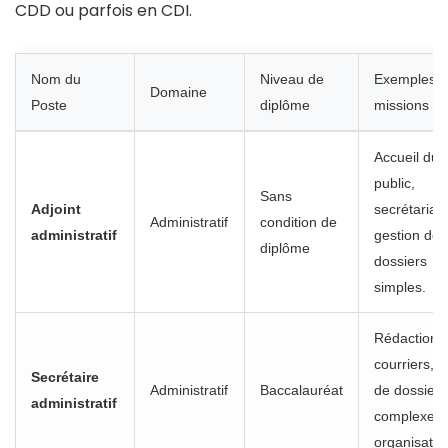
CDD ou parfois en CDI.
Nom du
Niveau de
Exemples 
Domaine
Poste
diplôme
missions
Accueil du
public,
Sans
Adjoint
secrétariat,
Administratif
condition de
administratif
gestion de
diplôme
dossiers
simples.
Rédaction 
courriers, s
Secrétaire
Administratif
Baccalauréat
de dossiers
administratif
complexes,
organisatio