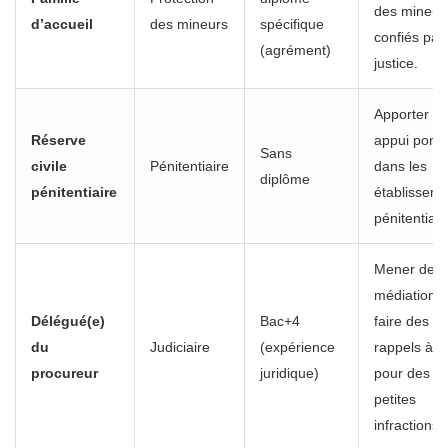
des mineur
d’accueil
des mineurs
spécifique
confiés par 
(agrément)
justice.
Apporter u
Réserve
appui ponct
Sans
civile
Pénitentiaire
dans les
diplôme
pénitentiaire
établissem
pénitentiair
Mener des
médiations,
Délégué(e)
Bac+4
faire des
du
Judiciaire
(expérience
rappels à la
procureur
juridique)
pour des
petites
infractions.